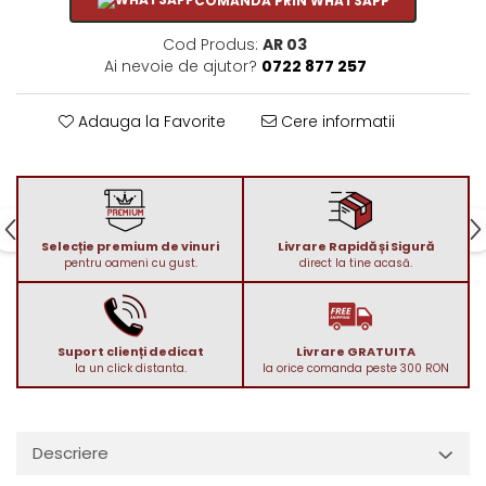
COMANDĂ PRIN WHATSAPP
1972
Sauvignon Blanc
Cod Produs:
AR 03
1973
Tamaioasa Romaneasca
Ai nevoie de ajutor?
0722 877 257
1974
Traminer
1975
Adauga la Favorite
Cere informatii
1976
1977
1978
1979
1980-1989
Selecție premium de vinuri
Livrare Rapidă și Sigură
pentru oameni cu gust.
direct la tine acasă.
1980
1981
1982
Suport clienți dedicat
Livrare GRATUITA
1983
la un click distanta.
la orice comanda peste 300 RON
1984
1985
1986
Descriere
1987