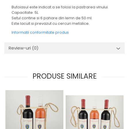
1988
Butoiasul este indicat a se folosi la pastrarea vinului.
1989
Capacitate: 5L
Setul contine si 6 pahare din lemn de 50 ml.
1990-1999
Este lacuit si prevazut cu cercuri metalice.
1990
Informatii conformitate produs
1991
1992
Review-uri
(0)
1993
1994
1995
1996
PRODUSE SIMILARE
1997
1998
1999
2000-2009
2001
2008
2009