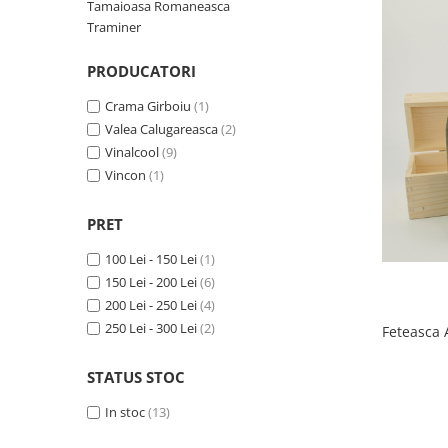
Tamaioasa Romaneasca
1972
Sauvignon Blanc
Traminer
1973
Tamaioasa Romaneasca
1974
PRODUCATORI
Traminer
1975
Crama Girboiu
(1)
1976
Valea Calugareasca
(2)
1977
Vinalcool
(9)
1978
Vincon
(1)
1979
PRET
1980-1989
1980
100 Lei - 150 Lei
(1)
1981
150 Lei - 200 Lei
(6)
200 Lei - 250 Lei
(4)
1982
250 Lei - 300 Lei
(2)
Feteasca 
1983
1984
STATUS STOC
1985
1986
In stoc
(13)
1987