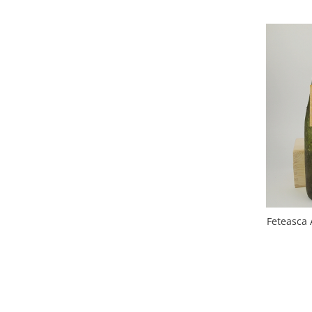
1988
1989
1990-1999
1990
1991
1992
1993
1994
1995
1996
1997
1998
Feteasca 
1999
2000-2009
2001
2008
2009