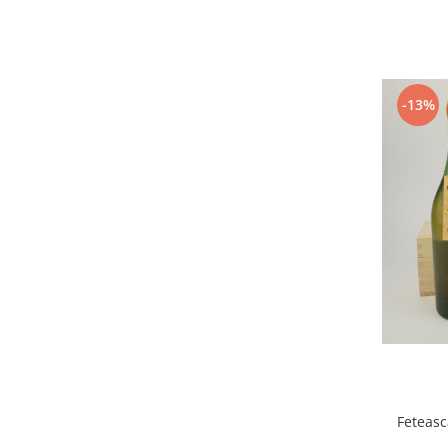
2010-2019
2010
2011
2012
-13%
2013
2014
2015
2016
Feteasc