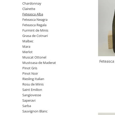
Furmint de Minis
Sacose de iuta ecologica
1957
Chardonnay
Grasa de Cotnari
Suporturi
Clairette
1958
Feteasca Alba
Malbec
1959
Feteasca Neagra
1960-1969
Mara
Feteasca Regala
Furmint de Minis
1960
Merlot
Grasa de Cotnari
1961
Muscat Ottonel
Malbec
1962
Mara
Mustoasa de Maderat
1963
Merlot
Pinot Gris
Muscat Ottonel
1964
Feteasca
Mustoasa de Maderat
Pinot Noir
1965
Pinot Gris
1966
Riesling Italian
Pinot Noir
1967
Riesling Italian
Rosu de Minis
Rosu de Minis
1968
Saint Emilion
Saint Emilion
1969
Sangiovesse
Sangiovesse
1970-1979
Saperavi
Saperavi
1970
Sarba
Sauvignon Blanc
Sarba
1971