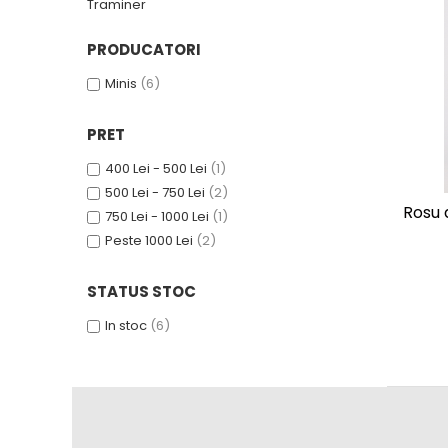
Traminer
1972
Sauvignon Blanc
1973
Tamaioasa Romaneasca
PRODUCATORI
1974
Traminer
Minis
(6)
1975
1976
PRET
1977
400 Lei - 500 Lei
(1)
1978
500 Lei - 750 Lei
(2)
1979
Rosu 
750 Lei - 1000 Lei
(1)
1980-1989
Peste 1000 Lei
(2)
1980
1981
STATUS STOC
1982
In stoc
(6)
1983
1984
1985
1986
1987