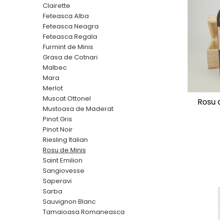
Furmint de Minis
Sacose de iuta ecologica
Clairette
1957
Grasa de Cotnari
Suporturi
Feteasca Alba
1958
Feteasca Neagra
Malbec
1959
Feteasca Regala
1960-1969
Mara
Furmint de Minis
Grasa de Cotnari
1960
Merlot
Malbec
1961
Muscat Ottonel
Mara
1962
Merlot
Mustoasa de Maderat
1963
Muscat Ottonel
Rosu 
Pinot Gris
Mustoasa de Maderat
1964
Pinot Gris
Pinot Noir
1965
Pinot Noir
1966
Riesling Italian
Riesling Italian
1967
Rosu de Minis
Rosu de Minis
Saint Emilion
1968
Saint Emilion
Sangiovesse
1969
Saperavi
Sangiovesse
1970-1979
Sarba
Saperavi
Sauvignon Blanc
1970
Tamaioasa Romaneasca
Sarba
1971