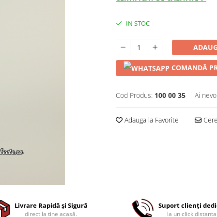
IN STOC
ADAUG
COMANDĂ PR
Cod Produs:
100 00 35
Ai nevo
Adauga la Favorite
Cere 
Livrare Rapidă și Sigură
Suport clienți ded
direct la tine acasă.
la un click distanta