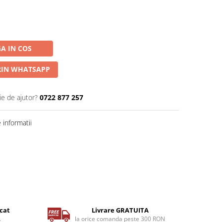
A IN COS
IN WHATSAPP
ie de ajutor?
0722 877 257
informatii
icat
Livrare GRATUITA
.
la orice comanda peste 300 RON