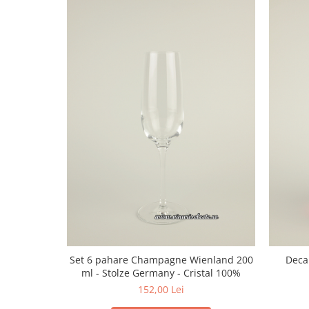
1988
1989
1990-1999
1990
1991
1992
1993
1994
1995
1996
1997
1998
1999
2000-2009
Set 6 pahare Champagne Wienland 200
Deca
2001
ml - Stolze Germany - Cristal 100%
2008
152,00 Lei
2009