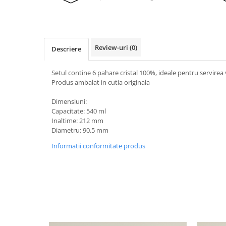
1972
Sauvignon Blanc
1973
Tamaioasa Romaneasca
1974
Traminer
1975
Review-uri
(0)
Descriere
1976
Setul contine 6 pahare cristal 100%, ideale pentru servirea 
1977
Produs ambalat in cutia originala
1978
1979
Dimensiuni:
Capacitate: 540 ml
1980-1989
Inaltime: 212 mm
1980
Diametru: 90.5 mm
1981
Informatii conformitate produs
1982
1983
1984
1985
1986
1987