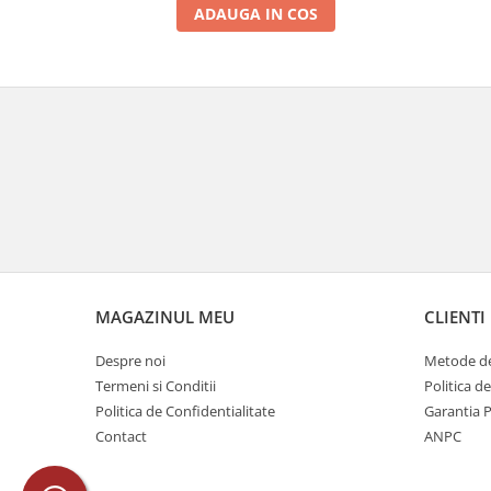
ADAUGA IN COS
2010-2019
2010
2011
2012
2013
2014
2015
2016
MAGAZINUL MEU
CLIENTI
Despre noi
Metode de
Termeni si Conditii
Politica d
Politica de Confidentialitate
Garantia 
Contact
ANPC