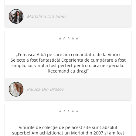
Furmint de Minis
Sacose de iuta ecologica
1957
Grasa de Cotnari
Suporturi
1958
Madalina Din Sibiu
Malbec
1959
1960-1969
Mara
1960
Merlot
⭐ ⭐ ⭐ ⭐ ⭐
1961
Muscat Ottonel
1962
„Feteasca Albă pe care am comandat-o de la Vinuri
Mustoasa de Maderat
Selecte a fost fantastică! Experiența de cumpărare a fost
1963
simplă, iar vinul a fost perfect pentru o ocazie specială.
Pinot Gris
1964
Recomand cu drag!”
Pinot Noir
1965
1966
Riesling Italian
Raluca Din Brasov
1967
Rosu de Minis
1968
Saint Emilion
1969
⭐ ⭐ ⭐ ⭐ ⭐
Sangiovesse
1970-1979
Saperavi
1970
Vinurile de colecție de pe acest site sunt absolut
Sarba
superbe! Am achiziționat un Merlot din 2007 și am fost
1971