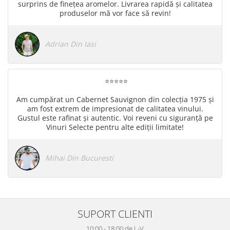
surprins de finețea aromelor. Livrarea rapidă și calitatea
1972
Sauvignon Blanc
produselor mă vor face să revin!
1973
Tamaioasa Romaneasca
1974
Traminer
Adrian Din Iasi
1975
1976
1977
⭐⭐​​​​​​​⭐​​​​​​​⭐​​​​​​​⭐
1978
Am cumpărat un Cabernet Sauvignon din colecția 1975 și
1979
am fost extrem de impresionat de calitatea vinului.
1980-1989
Gustul este rafinat și autentic. Voi reveni cu siguranță pe
Vinuri Selecte pentru alte ediții limitate!
1980
1981
1982
Mihai Din Bucuresti
1983
1984
1985
1986
SUPORT CLIENTI
1987
10:00 - 18:00 de L-V