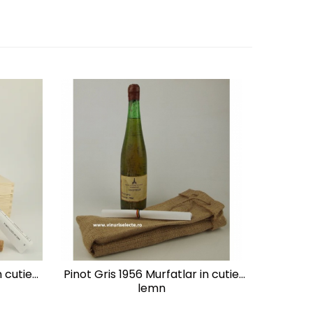
-9%
 cutie
Pinot Gris 1956 Murfatlar in cutie
Feteasc
lemn