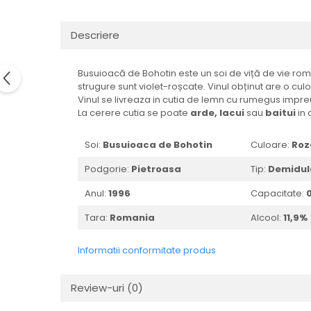
1972
Sauvignon Blanc
1973
Tamaioasa Romaneasca
Descriere
1974
Traminer
1975
Busuioacă de Bohotin este un soi de viță de vie româ
1976
strugure sunt violet-roșcate. Vinul obținut are o culoa
Vinul se livreaza in cutia de lemn cu rumegus impreun
1977
La cerere cutia se poate
arde,
lacui
sau
baitui
in 
1978
1979
Soi:
Busuioaca de Bohotin
Culoare:
Roz
1980-1989
Podgorie:
Pietroasa
Tip:
D
emidul
1980
Anul:
1996
Capacitate:
0
1981
1982
Tara:
Romania
Alcool:
11
,9%
1983
1984
Informatii conformitate produs
1985
1986
Review-uri
(0)
1987