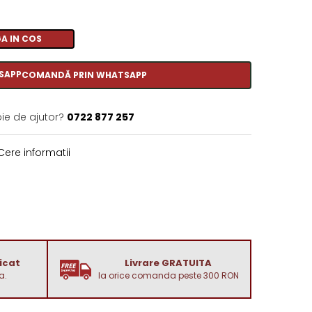
A IN COS
COMANDĂ PRIN WHATSAPP
oie de ajutor?
0722 877 257
ere informatii
dicat
Livrare GRATUITA
a.
la orice comanda peste 300 RON