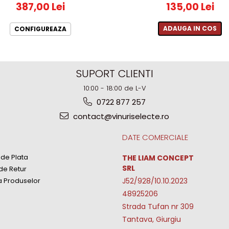
387,00 Lei
135,00 Lei
ADAUGA IN COS
CONFIGUREAZA
SUPORT CLIENTI
10:00 - 18:00 de L-V
0722 877 257
contact@vinuriselecte.ro
DATE COMERCIALE
de Plata
THE LIAM CONCEPT
SRL
 de Retur
a Produselor
J52/928/10.10.2023
48925206
Strada Tufan nr 309
Tantava, Giurgiu