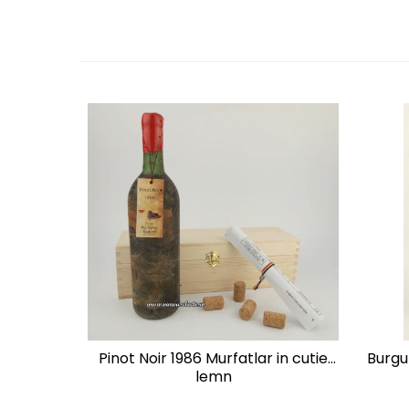
1988
1989
1990-1999
1990
1991
1992
1993
1994
1995
1996
1997
1998
1999
2000-2009
2001
Pinot Noir 1986 Murfatlar in cutie
Burgu
lemn
2008
2009