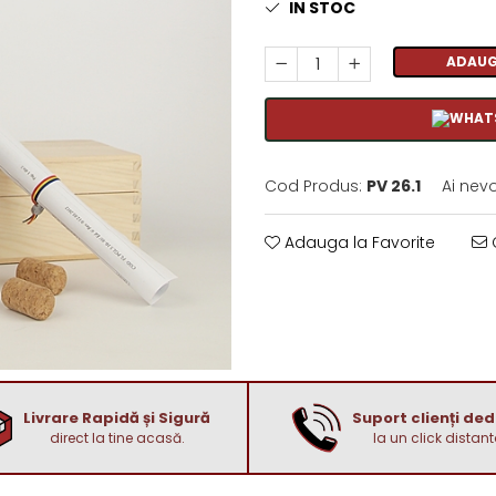
IN STOC
ADAUG
Cod Produs:
PV 26.1
Ai nev
Adauga la Favorite
C
Livrare Rapidă și Sigură
Suport clienți de
direct la tine acasă.
la un click distant