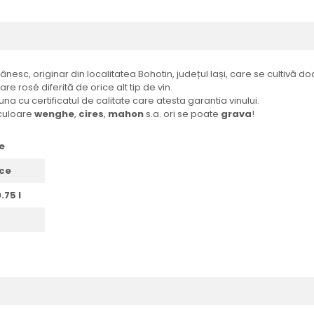
nesc, originar din localitatea Bohotin, județul Iași, care se cultivă 
re rosé diferită de orice alt tip de vin.
a cu certificatul de calitate care atesta garantia vinului.
culoare
wenghe
,
cires
,
mahon
s.a. ori se poate
grava
!
e
ce
.75 l