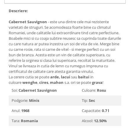
2010-2019
Descriere:
2010
Cabernet Sauvignon
- este una dintre cele mai rezistente
2011
varietati de struguri. Se acomodeaza foarte bine cu climatul
2012
Romaniei, unde calitatile lui extraordinare tind catre perfectiune.
2013
Boabele mici si cu coaja subtire reusesc sa cuprinda toate darurile
cu care natura ar putea inzestra un soi de vita de vie. Merge bine
2014
cu carne rosie, rata si carne de vitel - si merge perfect cu un soi
2015
bun de branza. Acesta este un vin de calitate superioara, cu
2016
referire la orginea si clasa lui superioara, recoltat la maturitate.
Vinul se livreaza in cutia de lemn cu rumegus impreuna cu
certificatul de calitate care atesta garantia vinului.
La cerere cutia se poate
arde,
lacui
sau
baitui
in
culoare
wenghe
,
cires
,
mahon
s.a. ori se poate
grava
!
Soi:
Cabernet Sauvignon
Culoare:
Rosu
Podgorie:
Minis
Tip:
Sec
Anul:
1968
Capacitate:
0.7 l
Tara:
Romania
Alcool:
12.50%