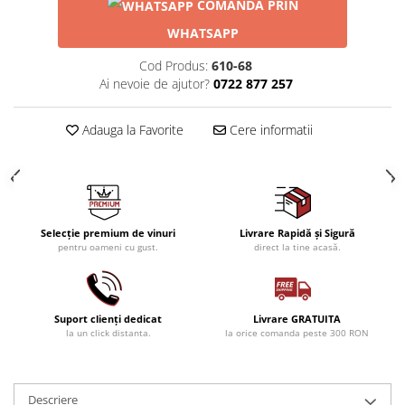
COMANDĂ PRIN
1988
WHATSAPP
1989
1990-1999
Cod Produs:
610-68
Ai nevoie de ajutor?
0722 877 257
1990
1991
Adauga la Favorite
Cere informatii
1992
1993
1994
1995
1996
Selecție premium de vinuri
Livrare Rapidă și Sigură
pentru oameni cu gust.
direct la tine acasă.
1997
1998
1999
Suport clienți dedicat
Livrare GRATUITA
2000-2009
la un click distanta.
la orice comanda peste 300 RON
2001
2008
2009
Descriere