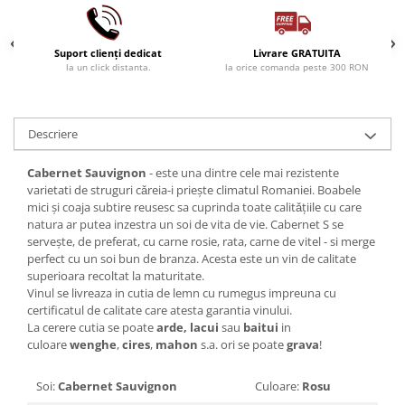
1988
1989
Suport clienți dedicat
Livrare GRATUITA
1990-1999
la un click distanta.
la orice comanda peste 300 RON
1990
1991
Descriere
1992
1993
Cabernet Sauvignon
- este una dintre cele mai rezistente
1994
varietati de struguri cǎreia-i priește climatul Romaniei. Boabele
1995
mici și coaja subtire reusesc sa cuprinda toate calitǎțiile cu care
natura ar putea inzestra un soi de vita de vie. Cabernet S se
1996
servește, de preferat, cu carne rosie, rata, carne de vitel - si merge
1997
perfect cu un soi bun de branza. Acesta este un vin de calitate
superioara recoltat la maturitate.
1998
Vinul se livreaza in cutia de lemn cu rumegus impreuna cu
1999
certificatul de calitate care atesta garantia vinului.
2000-2009
La cerere cutia se poate
arde,
lacui
sau
baitui
in
culoare
wenghe
,
cires
,
mahon
s.a. ori se poate
grava
!
2001
2008
Soi:
Cabernet Sauvignon
Culoare:
Rosu
2009