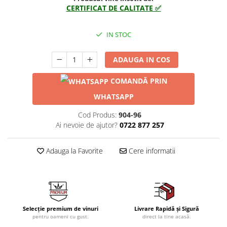
CERTIFICAT DE CALITATE ✅
1972
Sauvignon Blanc
1973
Tamaioasa Romaneasca
1974
IN STOC
Traminer
1975
ADAUGA IN COS
1976
1977
COMANDĂ PRIN
1978
WHATSAPP
1979
1980-1989
Cod Produs:
904-96
Ai nevoie de ajutor?
0722 877 257
1980
1981
Adauga la Favorite
Cere informatii
1982
1983
1984
1985
1986
Selecție premium de vinuri
Livrare Rapidă și Sigură
pentru oameni cu gust.
direct la tine acasă.
1987