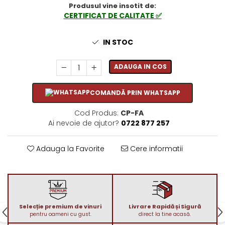
Produsul vine insotit de:
1972
Sauvignon Blanc
CERTIFICAT DE CALITATE ✅
1973
Tamaioasa Romaneasca
1974
Traminer
IN STOC
1975
1976
ADAUGA IN COS
1977
1978
COMANDĂ PRIN WHATSAPP
1979
1980-1989
Cod Produs:
CP-FA
Ai nevoie de ajutor?
0722 877 257
1980
1981
Adauga la Favorite
Cere informatii
1982
1983
1984
1985
1986
Selecție premium de vinuri
Livrare Rapidă și Sigură
pentru oameni cu gust.
direct la tine acasă.
1987