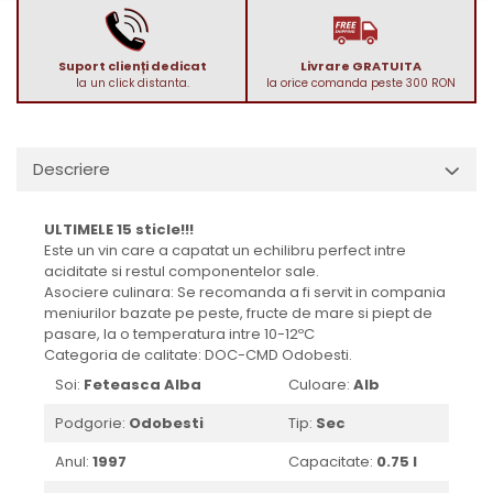
1988
1989
Suport clienți dedicat
Livrare GRATUITA
1990-1999
la un click distanta.
la orice comanda peste 300 RON
1990
1991
1992
Descriere
1993
1994
ULTIMELE 15 sticle!!!
Este un vin care a capatat un echilibru perfect intre
1995
aciditate si restul componentelor sale.
1996
Asociere culinara: Se recomanda a fi servit in compania
1997
meniurilor bazate pe peste, fructe de mare si piept de
pasare, la o temperatura intre 10-12ºC
1998
Categoria de calitate: DOC-CMD Odobesti.
1999
Soi:
Feteasca Alba
Culoare:
Alb
2000-2009
Podgorie:
Odobesti
Tip:
Sec
2001
2008
Anul:
1997
Capacitate:
0.75 l
2009