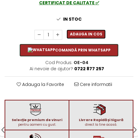
CERTIFICAT DE CALITATE ✅
1972
Sauvignon Blanc
1973
Tamaioasa Romaneasca
IN STOC
1974
Traminer
1975
ADAUGA IN COS
1976
1977
COMANDĂ PRIN WHATSAPP
1978
1979
Cod Produs:
OE-04
Ai nevoie de ajutor?
0722 877 257
1980-1989
1980
Adauga la Favorite
Cere informatii
1981
1982
1983
1984
1985
Selecție premium de vinuri
Livrare Rapidă și Sigură
pentru oameni cu gust.
direct la tine acasă.
1986
1987