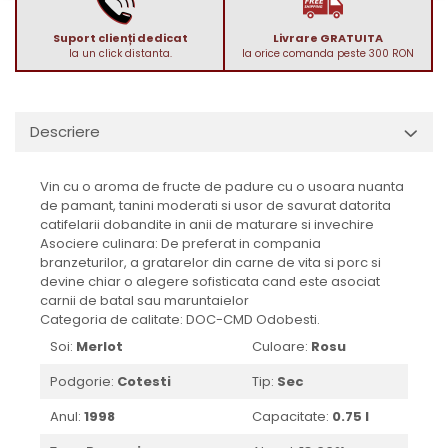
1988
Suport clienți dedicat
Livrare GRATUITA
1989
la un click distanta.
la orice comanda peste 300 RON
1990-1999
1990
1991
Descriere
1992
1993
Vin cu o aroma de fructe de padure cu o usoara nuanta
1994
de pamant, tanini moderati si usor de savurat datorita
catifelarii dobandite in anii de maturare si invechire
1995
Asociere culinara: De preferat in compania
1996
branzeturilor, a gratarelor din carne de vita si porc si
1997
devine chiar o alegere sofisticata cand este asociat
carnii de batal sau maruntaielor
1998
Categoria de calitate: DOC-CMD Odobesti.
1999
Soi:
Merlot
Culoare:
Rosu
2000-2009
Podgorie:
Cotesti
Tip:
Sec
2001
2008
Anul:
1998
Capacitate:
0.75 l
2009