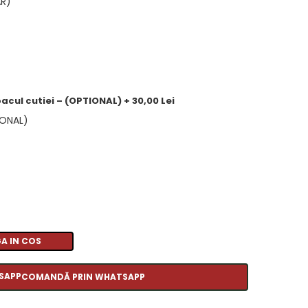
AR)
acul cutiei – (OPTIONAL) + 30,00 Lei
IONAL)
A IN COS
COMANDĂ PRIN WHATSAPP