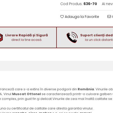
Cod Produs:
636-70
Ai nev
Adauga la Favorite
C
Livrare Rapidă și Sigură
Suport clienți de
direct la tine acasă.
la un click distant
 franceză care s-a extins în diverse podgorii din
România
. Vinurile o
%. Vinul
Muscat Ottonel
se caracterizează printr-o culoare galben-
 complex, prin gust fin şi delicat.Vinurile de cea mai înaltă calitate s
a cu certificatul de calitate care atesta garantia vinului.