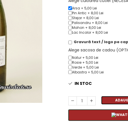
Alege culoarea cutiei (NECES
Arsa + 5,00 Lei
Pin Antic + 8,00 Lei
Stejar + 8,00 Lei
Palisandru + 8,00 Lei
Mahon + 8,00 Lei
Lac Incolor + 8,00 Lei
Gravurã text / logo pe cap
Alege sacosa de cadou (OPT
Natur + 5,00 Lei
Rosie + 5,00 Lei
Verde + 5,00 Lei
Albastra + 5,00 Lei
IN STOC
ADAUG