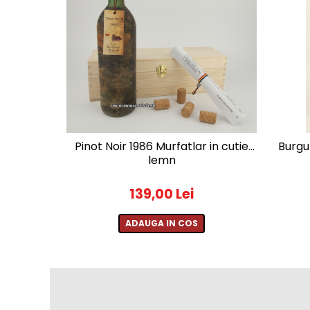
2010-2019
2010
2011
2012
2013
2014
2015
2016
Pinot Noir 1986 Murfatlar in cutie
Burgu
lemn
139,00 Lei
ADAUGA IN COS