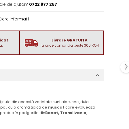
oie de ajutor?
0722 877 257
ere informatii
dicat
Livrare GRATUITA
a.
la orice comanda peste 300 RON
bţinute din această varietate sunt albe, seci,dulci
pai, cu o aromă tipică de
muscat
care evoluează
e produc în podgoriile din
Banat, Transilvania,