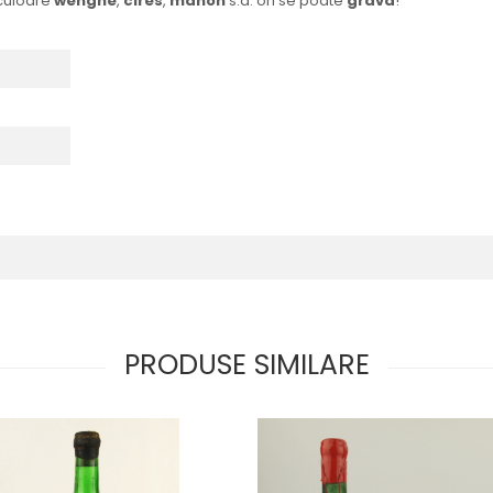
culoare
wenghe
,
cires
,
mahon
s.a. ori se poate
grava
!
PRODUSE SIMILARE