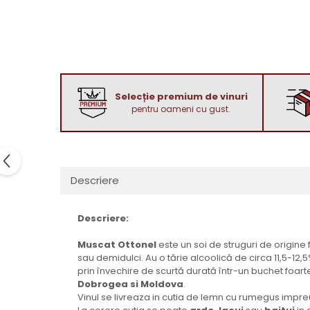
1972
Sauvignon Blanc
1973
Tamaioasa Romaneasca
1974
Traminer
1975
1976
Selecție premium de vinuri
1977
pentru oameni cu gust.
1978
1979
1980-1989
1980
Descriere
1981
1982
Descriere:
1983
Muscat Ottonel
este un soi de struguri de origine
1984
sau demidulci. Au o tărie alcoolică de circa 11,5-12,5
1985
prin învechire de scurtă durată într-un buchet foarte
Dobrogea si
Moldova
.
1986
Vinul se livreaza in cutia de lemn cu rumegus impreun
1987