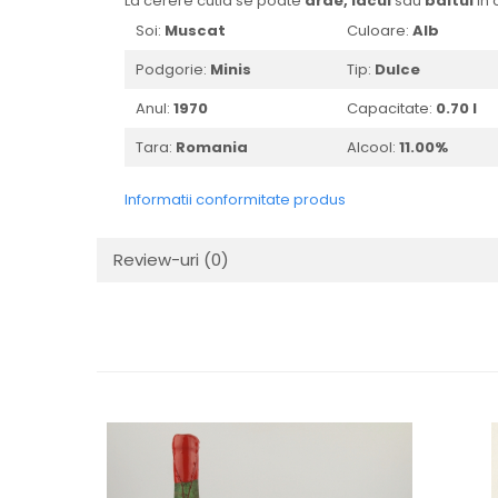
La cerere cutia se poate
arde,
lacui
sau
baitui
in 
1988
Soi:
Muscat
Culoare:
Alb
1989
Podgorie:
Minis
Tip:
Dulce
1990-1999
Anul:
1970
Capacitate:
0.70 l
1990
1991
Tara:
Romania
Alcool:
11.00%
1992
1993
Informatii conformitate produs
1994
1995
Review-uri
(0)
1996
1997
1998
1999
2000-2009
2001
2008
2009