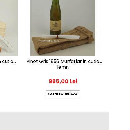
-9%
 cutie
Pinot Gris 1956 Murfatlar in cutie
Feteasc
lemn
965,00 Lei
320
CONFIGUREAZA