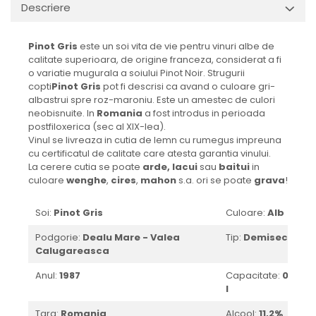
Descriere
1988
1989
Pinot Gris
este un soi vita de vie pentru vinuri albe de
1990-1999
calitate superioara, de origine franceza, considerat a fi
1990
o variatie mugurala a soiului Pinot Noir. Strugurii
copti
Pinot Gris
pot fi descrisi ca avand o culoare gri-
1991
albastrui spre roz-maroniu. Este un amestec de culori
1992
neobisnuite. In
Romania
a fost introdus in perioada
1993
postfiloxerica (sec al XIX-lea).
Vinul se livreaza in cutia de lemn cu rumegus impreuna
1994
cu certificatul de calitate care atesta garantia vinului.
1995
La cerere cutia se poate
arde,
lacui
sau
baitui
in
1996
culoare
wenghe
,
cires
,
mahon
s.a. ori se poate
grava
!
1997
Soi:
Pinot Gris
Culoare:
Alb
1998
1999
Podgorie:
Dealu Mare - Valea
Tip:
Demisec
Calugareasca
2000-2009
2001
Anul:
1987
Capacitate:
0.75
l
2008
2009
Tara:
Romania
Alcool:
11,2%