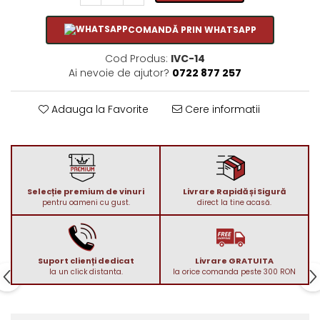
1972
Sauvignon Blanc
COMANDĂ PRIN WHATSAPP
1973
Tamaioasa Romaneasca
1974
Traminer
Cod Produs:
IVC-14
1975
Ai nevoie de ajutor?
0722 877 257
1976
1977
Adauga la Favorite
Cere informatii
1978
1979
1980-1989
1980
Selecție premium de vinuri
Livrare Rapidă și Sigură
1981
pentru oameni cu gust.
direct la tine acasă.
1982
1983
1984
Suport clienți dedicat
Livrare GRATUITA
la un click distanta.
la orice comanda peste 300 RON
1985
1986
1987