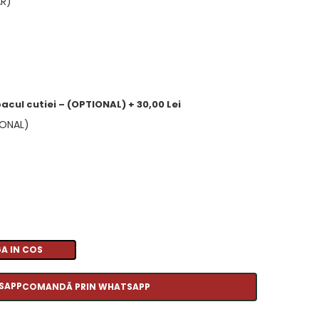
AR)
acul cutiei – (OPTIONAL) + 30,00 Lei
IONAL)
A IN COS
COMANDĂ PRIN WHATSAPP