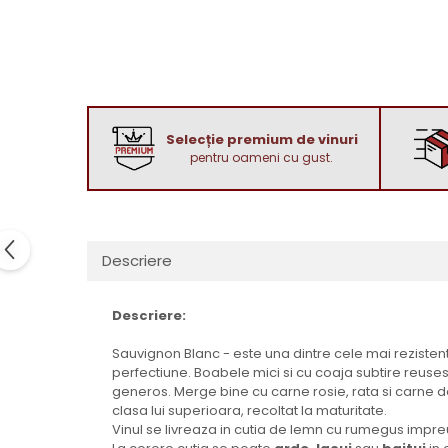
1972
Sauvignon Blanc
1973
Tamaioasa Romaneasca
1974
Traminer
1975
1976
Selecție premium de vinuri
1977
pentru oameni cu gust.
1978
1979
1980-1989
1980
Descriere
1981
1982
Descriere:
1983
Sauvignon Blanc - este una dintre cele mai rezistent
1984
perfectiune. Boabele mici si cu coaja subtire reuses
1985
generos. Merge bine cu carne rosie, rata si carne de 
clasa lui superioara, recoltat la maturitate.
1986
Vinul se livreaza in cutia de lemn cu rumegus impreun
1987