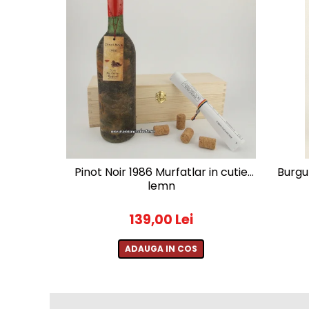
2010-2019
2010
2011
2012
2013
2014
2015
2016
Pinot Noir 1986 Murfatlar in cutie
Burgu
lemn
139,00 Lei
ADAUGA IN COS