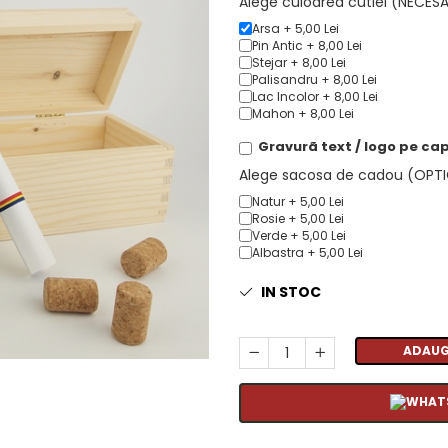
Alege culoarea cutiei (NECES
Arsa + 5,00 Lei
Pin Antic + 8,00 Lei
Stejar + 8,00 Lei
Palisandru + 8,00 Lei
Lac Incolor + 8,00 Lei
Mahon + 8,00 Lei
Gravurã text / logo pe cap
Alege sacosa de cadou (OPT
Natur + 5,00 Lei
Rosie + 5,00 Lei
Verde + 5,00 Lei
Albastra + 5,00 Lei
IN STOC
ADAUG