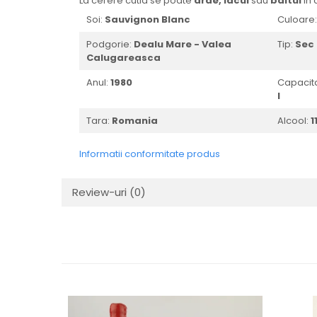
La cerere cutia se poate
arde,
lacui
sau
baitui
in 
1988
Soi:
Sauvignon Blanc
Culoare
1989
Podgorie:
Dealu Mare - Valea
Tip:
Sec
1990-1999
Calugareasca
1990
Anul:
1980
Capacit
1991
l
1992
Tara:
Romania
Alcool:
1
1993
1994
Informatii conformitate produs
1995
1996
Review-uri
(0)
1997
1998
1999
2000-2009
2001
2008
2009