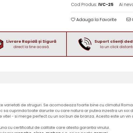
Cod Produs:
IVC-25
Ai nev
Adauga la Favorite
C
Livrare Rapidă și Sigură
Suport clienți de
direct la tine acasă.
la un click distant
e varietati de struguri. Se acomodeaza foarte bine cu climatul Romanie
c sa cuprinda toate darurile cu care natura ar putea inzestra un soi d
vitel - si merge perfect cu un soi bun de branza. Acesta este un vin de
a cu certificatul de calitate care atesta garantia vinului.