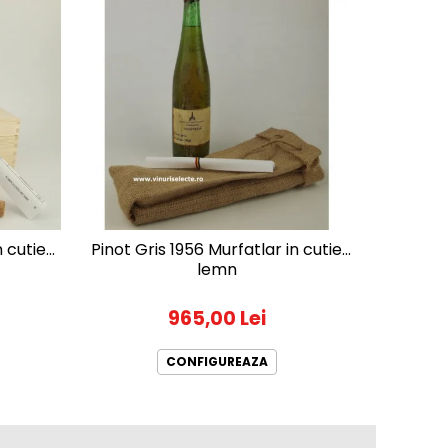
-9%
 cutie
Pinot Gris 1956 Murfatlar in cutie
Feteasc
lemn
965,00 Lei
320
CONFIGUREAZA