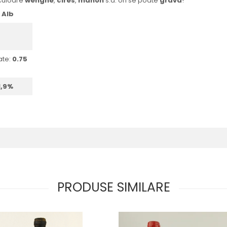
culoare
wenghe
,
cires
,
mahon
s.a. ori se poate
grava
!
:
Alb
ate:
0.75
1,9%
PRODUSE SIMILARE