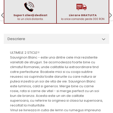
1988
1989
Suport clienți dedicat
Livrare GRATUITA
1990-1999
la un click distanta.
la orice comanda peste 300 RON
1990
1991
1992
Descriere
1993
1994
ULTIMELE 2 STICLE!!
Sauvignon Blanc - este una dintre cele mai rezistente
1995
varietati de struguri. Se acomodeaza foarte bine cu
1996
climatul Romaniei, unde calitatile lui extraordinare tind
1997
catre perfectiune. Boabele mici si cu coaja subtire
reusesc sa cuprinda toate darurile cu care natura ar
1998
putea inzestra un soi de vita de vie. Sauvignon Blanc
1999
este luminos, cald si generos. Merge bine cu carne
2000-2009
rosie, rata si carne de vitel - si merge perfect cu un soi
bun de branza. Acesta este un vin de calitate
2001
superioara, cu referire la originea si clasa lui superioara,
2008
recoltat la maturitate.
Vinul se livreaza in cutia de lemn cu rumegus impreuna
2009