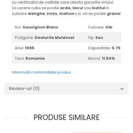
cu certificatul de calitate care atesta garantia vinului.
2010-2019
La cerere cutia se poate
arde,
lacui
sau
baitui
in
culoare
wenghe
,
cires
,
mahon
s.a. ori se poate
grava
!
2010
2011
Soi:
Sauvignon Blanc
Culoare:
Alb
2012
Podgorie:
Dealurile Moldovei
Tip:
Sec
2013
2014
Anul:
1995
Capacitate:
0.75 l
2015
Tara:
Romania
Alcool:
11.50%
2016
Informatii conformitate produs
Review-uri
(0)
PRODUSE SIMILARE