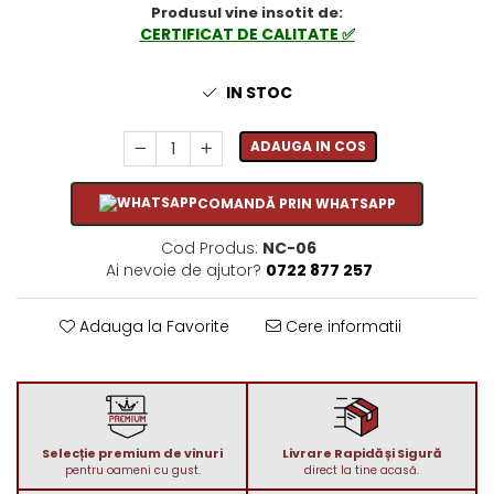
Produsul vine insotit de:
1972
Sauvignon Blanc
CERTIFICAT DE CALITATE ✅
1973
Tamaioasa Romaneasca
1974
Traminer
IN STOC
1975
1976
ADAUGA IN COS
1977
1978
COMANDĂ PRIN WHATSAPP
1979
1980-1989
Cod Produs:
NC-06
Ai nevoie de ajutor?
0722 877 257
1980
1981
Adauga la Favorite
Cere informatii
1982
1983
1984
1985
1986
Selecție premium de vinuri
Livrare Rapidă și Sigură
pentru oameni cu gust.
direct la tine acasă.
1987