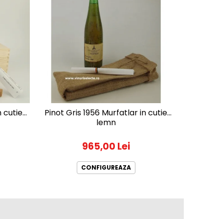
-9%
 cutie
Pinot Gris 1956 Murfatlar in cutie
Feteasc
lemn
965,00 Lei
320
CONFIGUREAZA