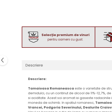
1972
Sauvignon Blanc
1973
Tamaioasa Romaneasca
1974
Traminer
1975
1976
Selecție premium de vinuri
1977
pentru oameni cu gust.
1978
1979
1980-1989
1980
Descriere
1981
1982
Descriere:
1983
Tamaioasa Romaneasca
este o varietate de str
1984
demidulci, cu un continut de alcool de 11%-12,7%, de
1985
si aciditate. Acest soi aromat isi gaseste radacinile
moneda de schimb. In spatiul romanesc,
Tamaioa
1986
Vrancei, Podgoria Severinului, Dealurile Craio
1987