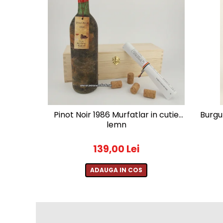
2010-2019
2010
2011
2012
2013
2014
2015
2016
Pinot Noir 1986 Murfatlar in cutie
Burgu
lemn
139,00 Lei
ADAUGA IN COS