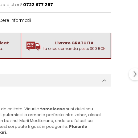
 de ajutor?
0722 877 257
ere informatii
dicat
Livrare GRATUITA
a.
la orice comanda peste 300 RON
e calitate. Vinurile
tamaioase
sunt dulci sau
t puternic si o armonie perfecta intre zahar, alcool
 in bazinul Marii Mediterane, unde era folosit ca
cest soi poate fi gasit in podgoriile:
Plaiurile
ari.