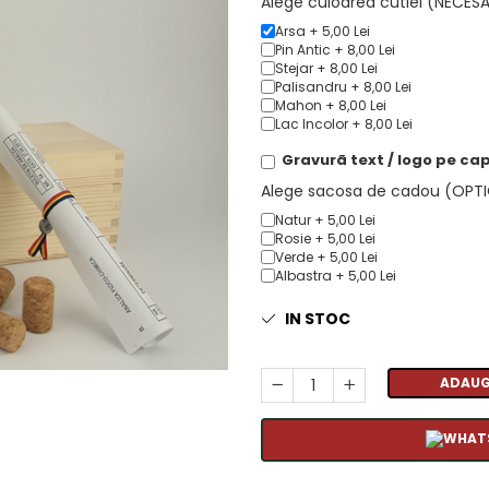
Alege culoarea cutiei (NECES
Arsa + 5,00 Lei
Pin Antic + 8,00 Lei
Stejar + 8,00 Lei
Palisandru + 8,00 Lei
Mahon + 8,00 Lei
Lac Incolor + 8,00 Lei
Gravurã text / logo pe cap
Alege sacosa de cadou (OPT
Natur + 5,00 Lei
Rosie + 5,00 Lei
Verde + 5,00 Lei
Albastra + 5,00 Lei
IN STOC
ADAUG