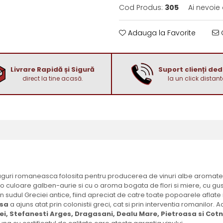
Cod Produs:
305
Ai nevoie
Adauga la Favorite
C
Livrare Rapidă și Sigură
Suport clienți de
direct la tine acasă.
la un click distant
uguri romaneasca folosita pentru producerea de vinuri albe aromate d
 o culoare galben-aurie si cu o aroma bogata de flori si miere, cu gus
 in sudul Greciei antice, fiind apreciat de catre toate popoarele aflate
sa
a ajuns atat prin colonistii greci, cat si prin interventia romanilor. A
vei, Stefanesti Arges, Dragasani, Dealu Mare, Pietroasa si Cotn