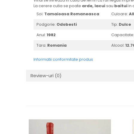
Vinul se livreaza in cutia de lemn cu rumegus impreun
1988
La cerere cutia se poate
arde,
lacui
sau
baitui
in 
1989
Soi:
Tamaioasa Romaneasca
Culoare:
Al
1990-1999
Podgorie:
Odobesti
Tip:
Dulce
1990
Anul:
1982
Capacitate
1991
1992
Tara:
Romania
Alcool:
12.
1993
Informatii conformitate produs
1994
1995
Review-uri
(0)
1996
1997
1998
1999
2000-2009
2001
2008
2009