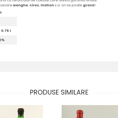
a cu certificatul de calitate care atesta garantia vinului.
culoare
wenghe
,
cires
,
mahon
s.a. ori se poate
grava
!
b
:
0.75 l
70%
PRODUSE SIMILARE